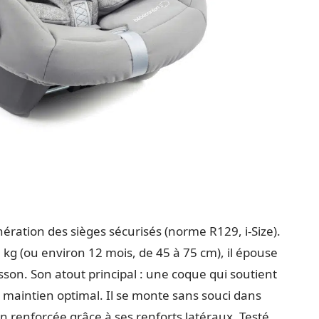
nération des sièges sécurisés (norme R129, i-Size).
kg (ou environ 12 mois, de 45 à 75 cm), il épouse
son. Son atout principal : une coque qui soutient
 maintien optimal. Il se monte sans souci dans
n renforcée grâce à ses renforts latéraux. Testé