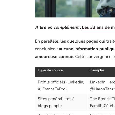
A lire en complément :
Les 33 ans de ma
En parallèle, les quelques pages qui trai
conclusion :
aucune information publique
amoureuse connue
. Cette convergence e
Type de source
Exemples
Profils officiels (LinkedIn,
LinkedIn Haro
X, FranceTvPro)
@HaronTanzit
Sites généralistes /
The French Ti
blogs people
FamilleCélè