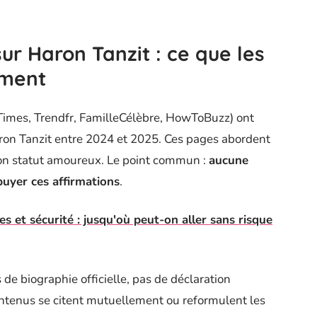
ur Haron Tanzit : ce que les
iment
 Times, Trendfr, FamilleCélèbre, HowToBuzz) ont
Haron Tanzit entre 2024 et 2025. Ces pages abordent
son statut amoureux. Le point commun :
aucune
puyer ces affirmations
.
es et sécurité : jusqu'où peut-on aller sans risque
e biographie officielle, pas de déclaration
ontenus se citent mutuellement ou reformulent les