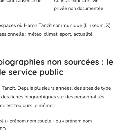
issant l’absence de
Constat explicite : vie
privée non documentée
 espaces où Haron Tanzit communique (LinkedIn, X)
essionnelle : météo, climat, sport, actualité
 biographies non sourcées : le
de service public
nzit. Depuis plusieurs années, des sites de type
e des fiches biographiques sur des personnalités
e est toujours le même :
ré (« prénom nom couple » ou « prénom nom
SEO