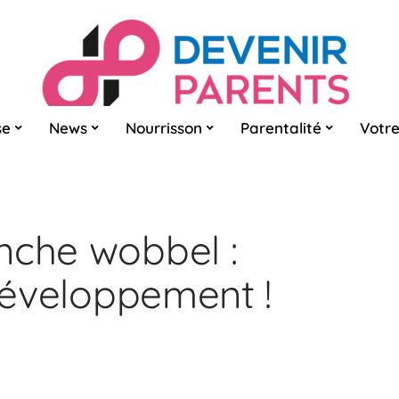
se
News
Nourrisson
Parentalité
Votre
nche wobbel :
 développement !